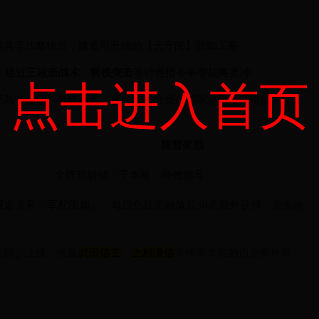
模具等战略物资，建造可升级的【天守阁】防御工事
配，通过
三段击战术
、
骑铁突击
等特色指令争夺战略要冲
点击进入首页
严岛奇袭战】最终地图，获胜阵营全员获得限定坐骑【南蛮甲胄战
阵营奖励
全阵营解锁「千本枪」特效称号
取限定道具「军配团扇」，每日合战贡献值前50名额外获得「黄金南
统同步上线，收集
武田信玄
、
上杉谦信
等传奇大名的历史事件碎