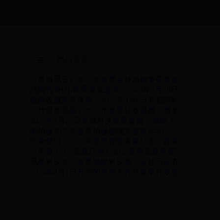
热门文章
《西域风云》2025年春季全球跨服争霸赛盛大开启！
战舰传奇OL春季海战盛典：2025年3月28日开启全球
舰姬收藏周年庆典：2025年4月6日开启限时活动，惊
《传世加强版》2025年春季狂欢盛典：勇者集结，传
2025年3月27日龙城对决春季盛典：巅峰之战，荣耀加
御仙缘2025年春季仙缘秘境大冒险活动
伊甸领域：2025年春季探险者集结令，探索未知领域
《不良人3：无双江湖》2025春季无双争霸赛：巅峰对
风暴对决2025春季巅峰对决赛：全球玩家齐聚，争夺
2025年4月1日开启的塔塔大作战春季狂欢盛典