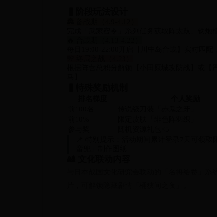
▍阶段玩法设计
🏯 备战期（4.9-4.12）
完成「武家密令」系列任务获取阵太鼓、铁炮
🔥 合战期（4.13-4.22）
每日19:00-22:00开启【川中岛合战】实时匹
🎌 终局之战（4.23）
根据阵营总积分解锁【小田原城攻防战】或【
马】
▍特殊奖励机制
排名梯度
个人奖励
前100名
传说级刀装「赤鬼之牙」
前10%
限定皮肤「绯色阵羽织」
参与奖
随机资源礼包×5
📌 特别提示：活动期间累计登录7天可领
蛮兜」制作图纸
🎎 文化联动内容
与日本战国文化研究会联动的「名将绘卷」系
片，可解锁隐藏剧情「桶狭间之夜」。