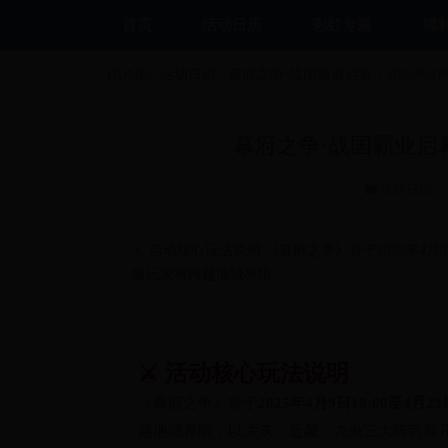
首页
活动日历
彩虹专题
福
HOME
>
活动日历
>
幕府之争·战国霸业启幕：2025年
幕府之争·战国霸业启幕
活动日历
⚔️ 活动核心玩法说明 《幕府之争》将于2025年4月
服玩家将跨越地域界限，...
⚔️ 活动核心玩法说明
《幕府之争》将于
2025年4月9日10:00至4月23日
越地域界限，以
关东、近畿、九州
三大阵营展