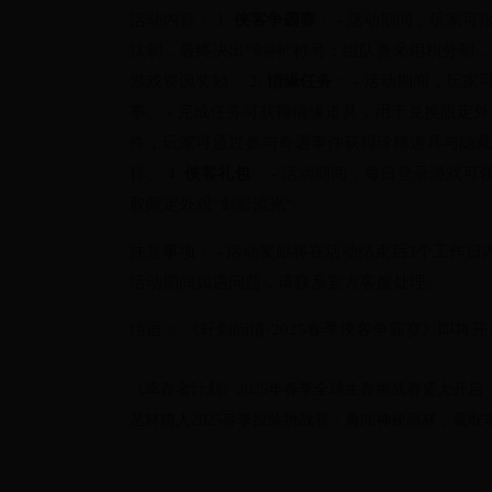
活动内容： 1.
侠客争霸赛
： - 活动期间，玩家
汰制，最终决出“剑神”称号；组队赛采用积分制，
游戏资源奖励。 2.
情缘任务
： - 活动期间，玩
事。 - 完成任务可获得情缘道具，用于兑换限定外
件，玩家可通过参与奇遇事件获得珍稀道具与隐藏奖
样。 4.
侠客礼包
： - 活动期间，每日登录游戏可
取限定外观“剑影流光”。
注意事项： - 活动奖励将在活动结束后3个工作日
活动期间如遇问题，请联系官方客服处理。
结语： 《轩剑问情·2025春季侠客争霸赛》即
《幸存者计划》2025年春季全球生存挑战赛盛大开启
丛林猎人2025春季探险挑战赛：勇闯神秘雨林，赢取