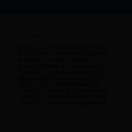
热门文章
魔法之歌：2025年春季魔法师竞技大赛与稀有道具限
侠义英雄折扣版：2025春季侠义英雄折扣版盛大开启
西游修仙记：三界混沌，逆天改命
梦境迷失之地沉睡の龙：2025春季寻龙探险挑战赛
《战机猎手》2025年春季全球空战挑战赛：翱翔天际
舰姬收藏周年庆典：2025年4月6日开启限时活动，惊
列国志：问鼎天下•历史重现巅峰挑战赛
女神之光：2025春季庆典 - 闪耀女神的祝福与冒险之旅
《怪兽军团》2025春季跨服争霸赛：军团集结·史诗对
《西域风云》2025年春季全球跨服争霸赛盛大开启！
剑