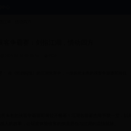
利中心
剑指江湖，情动四方
春季侠客争霸赛：剑指江湖，情动四方
2025-04-26 09:30:54
9329
日 活动背景： 在《轩剑问情》的江湖世界中，一场前所未有的侠客争霸赛即将拉
前所未有的侠客争霸赛即将拉开帷幕！江湖各路豪杰将齐聚一堂，以
感人的故事，让玩家体验侠客的快意恩仇与江湖的温情脉脉。