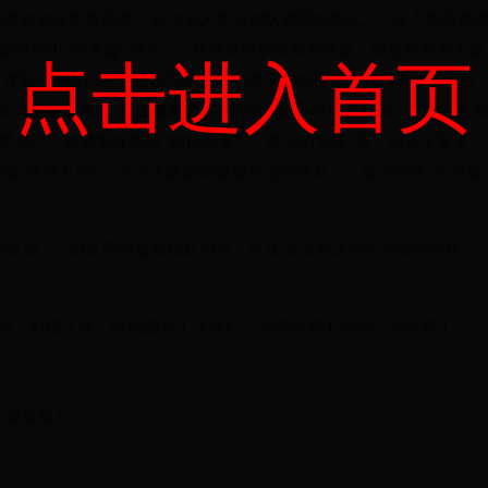
可报名参加侠客争霸赛，分为单人赛与组队赛两种模式。 - 单人赛采用
最终决出“侠客盟”称号。 - 获胜者将获得稀有装备、限定称号及大量
点击进入首页
家可接取“情缘任务”，通过完成一系列感人剧情任务，解锁专属情缘故
观与稀有道具。 3.
江湖奇遇
： - 活动地图中将随机刷新“江湖奇遇”
励。 - 奇遇事件包括“神秘剑客”、“遗失的宝藏”等，内容丰富多
领取“侠客礼包”，内含大量游戏资源与活动道具。 - 累计登录7天可领
内发放。 - 组队赛需提前组队报名，队伍成员需达到活动要求等级。 -
将开启，剑指江湖，情动四方！让我们一同书写属于你的江湖传奇！
丰厚奖励！